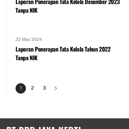
Laporan Penerapan Tata Kelola Desember 2023
Tanpa NIK
22 May 2024
Laporan Penerapan Tata Kelola Tahun 2022
Tanpa NIK
1
2
3
Back