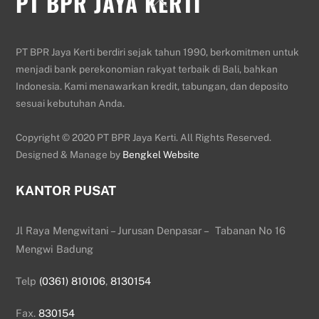
PT BPR JAYA KERTI
To
Top
PT BPR Jaya Kerti berdiri sejak tahun 1990, berkomitmen untuk
menjadi bank perekonomian rakyat terbaik di Bali, bahkan
Indonesia. Kami menawarkan kredit, tabungan, dan deposito
sesuai kebutuhan Anda.
Copyright © 2020 PT BPR Jaya Kerti. All Rights Reserved.
Designed & Manage by
Bengkel Website
KANTOR PUSAT
Jl Raya Mengwitani – Jurusan Denpasar – Tabanan No 16
Mengwi Badung
Telp
(0361) 810106
,
8130154
Fax.
830154