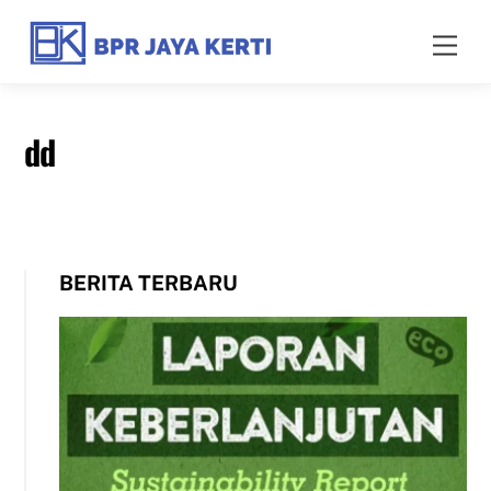
Skip
to
Men
content
dd
BERITA TERBARU