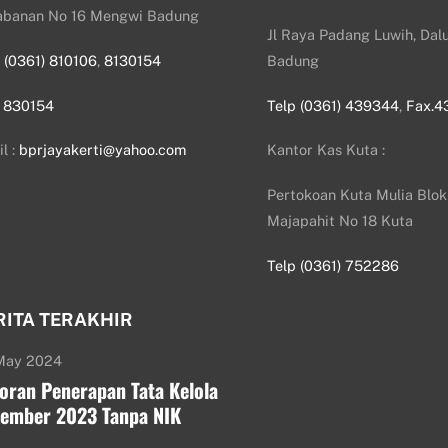
abanan No 16 Mengwi Badung
Jl Raya Padang Luwih, Dalu
p
(0361) 810106
,
8130154
Badung
.
830154
Telp (0361) 439344
,
Fax.4
l :
bprjayakerti@yahoo.com
Kantor Kas Kuta :
Pertokoan Kuta Mulia Blok 
Majapahit No 18 Kuta
Telp (0361) 752286
RITA TERAKHIR
May 2024
oran Penerapan Tata Kelola
ember 2023 Tanpa NIK