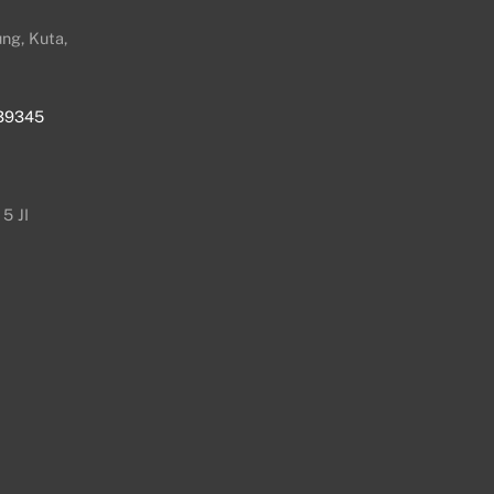
ng, Kuta,
39345
5 JI