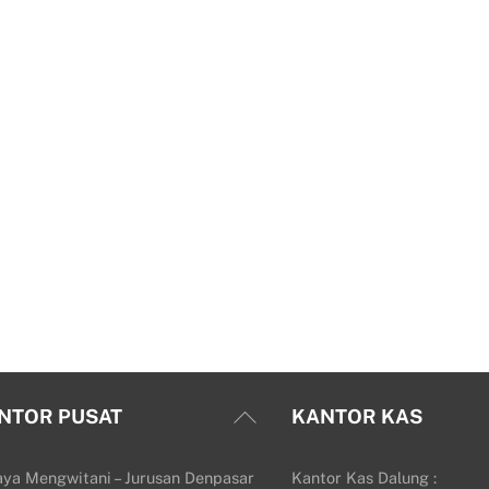
Back
NTOR PUSAT
KANTOR KAS
To
Top
aya Mengwitani – Jurusan Denpasar
Kantor Kas Dalung :