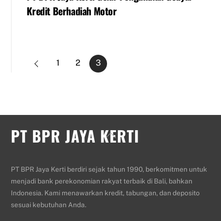
Kredit Berhadiah Motor
1
2
3
PT BPR JAYA KERTI
Back
To
Top
PT BPR Jaya Kerti berdiri sejak tahun 1990, berkomitmen untuk
menjadi bank perekonomian rakyat terbaik di Bali, bahkan
Indonesia. Kami menawarkan kredit, tabungan, dan deposito
sesuai kebutuhan Anda.