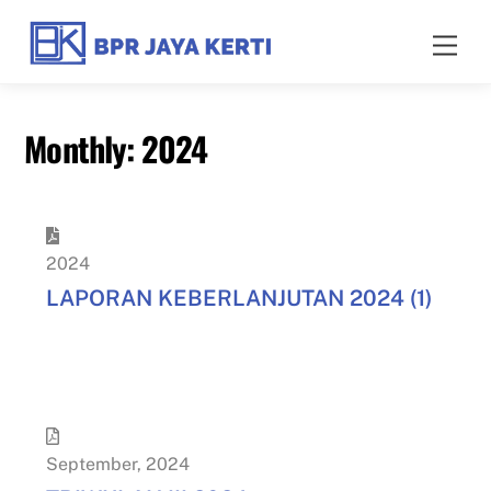
Skip
to
Men
content
Monthly:
2024
2024
LAPORAN KEBERLANJUTAN 2024 (1)
September
,
2024