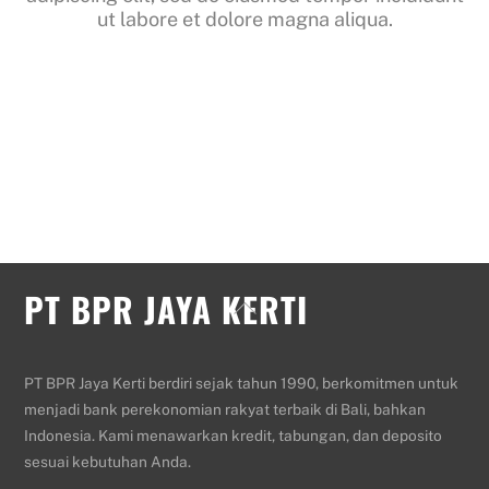
ut labore et dolore magna aliqua.
PT BPR JAYA KERTI
Back
To
Top
PT BPR Jaya Kerti berdiri sejak tahun 1990, berkomitmen untuk
menjadi bank perekonomian rakyat terbaik di Bali, bahkan
Indonesia. Kami menawarkan kredit, tabungan, dan deposito
sesuai kebutuhan Anda.