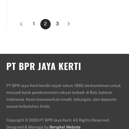
1
2
3
PT BPR JAYA KERTI
Back
To
Top
PT BPR Jaya Kerti berdiri sejak tahun 1990, berkomitmen untuk
menjadi bank perekonomian rakyat terbaik di Bali, bahkan
Indonesia. Kami menawarkan kredit, tabungan, dan deposito
sesuai kebutuhan Anda.
Copyright © 2020 PT BPR Jaya Kerti. All Rights Reserved.
Designed & Manage by
Bengkel Website