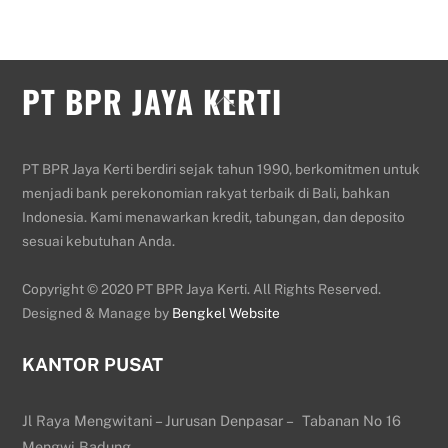
PT BPR JAYA KERTI
Back
To
Top
PT BPR Jaya Kerti berdiri sejak tahun 1990, berkomitmen untuk
menjadi bank perekonomian rakyat terbaik di Bali, bahkan
Indonesia. Kami menawarkan kredit, tabungan, dan deposito
sesuai kebutuhan Anda.
Copyright © 2020 PT BPR Jaya Kerti. All Rights Reserved.
Designed & Manage by
Bengkel Website
KANTOR PUSAT
Jl Raya Mengwitani – Jurusan Denpasar – Tabanan No 16
Mengwi Badung