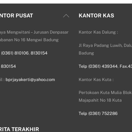
Back
NTOR PUSAT
KANTOR KAS
To
Top
aya Mengwitani – Jurusan Denpasar
Kantor Kas Dalung :
abanan No 16 Mengwi Badung
Jl Raya Padang Luwih, Dalu
p
(0361) 810106
,
8130154
Badung
.
830154
Telp (0361) 439344
,
Fax.4
l :
bprjayakerti@yahoo.com
Kantor Kas Kuta :
Pertokoan Kuta Mulia Blok 
Majapahit No 18 Kuta
Telp (0361) 752286
RITA TERAKHIR