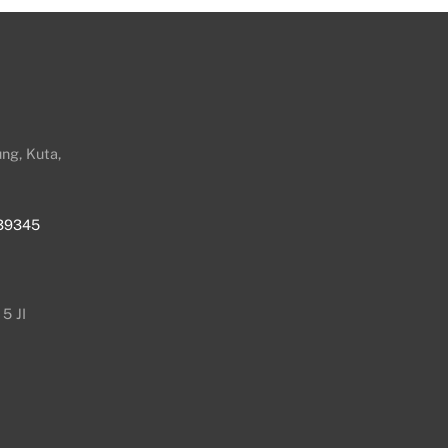
ng, Kuta,
39345
5 JI