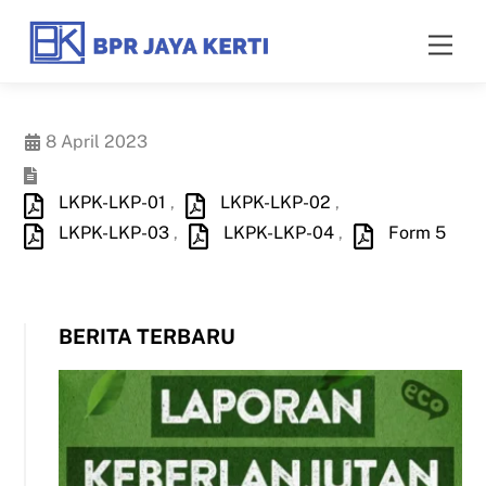
Skip
to
Men
content
8 April 2023
LKPK-LKP-01
,
LKPK-LKP-02
,
LKPK-LKP-03
,
LKPK-LKP-04
,
Form 5
BERITA TERBARU