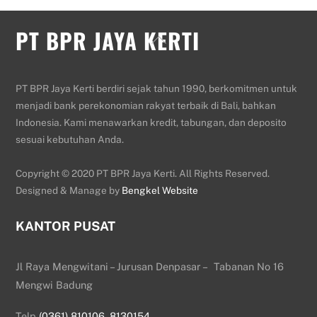
PT BPR JAYA KERTI
Back
To
Top
PT BPR Jaya Kerti berdiri sejak tahun 1990, berkomitmen untuk
menjadi bank perekonomian rakyat terbaik di Bali, bahkan
Indonesia. Kami menawarkan kredit, tabungan, dan deposito
sesuai kebutuhan Anda.
Copyright © 2020 PT BPR Jaya Kerti. All Rights Reserved.
Designed & Manage by
Bengkel Website
KANTOR PUSAT
Jl Raya Mengwitani – Jurusan Denpasar – Tabanan No 16
Mengwi Badung
Telp
(0361) 810106
,
8130154