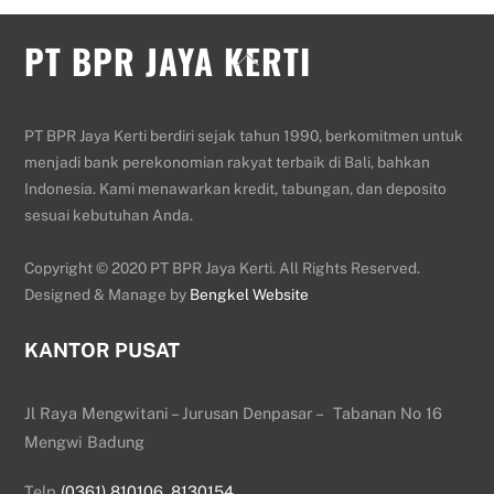
PT BPR JAYA KERTI
Back
To
Top
PT BPR Jaya Kerti berdiri sejak tahun 1990, berkomitmen untuk
menjadi bank perekonomian rakyat terbaik di Bali, bahkan
Indonesia. Kami menawarkan kredit, tabungan, dan deposito
sesuai kebutuhan Anda.
Copyright © 2020 PT BPR Jaya Kerti. All Rights Reserved.
Designed & Manage by
Bengkel Website
KANTOR PUSAT
Jl Raya Mengwitani – Jurusan Denpasar – Tabanan No 16
Mengwi Badung
Telp
(0361) 810106
,
8130154